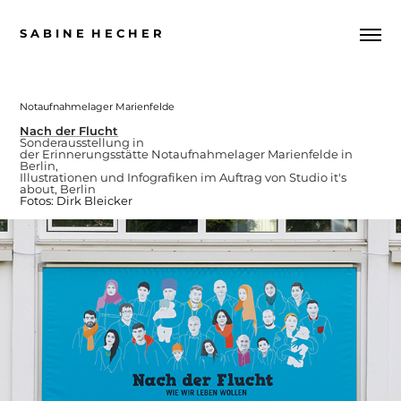
S A B I N E  H E C H E R
Notaufnahmelager Marienfelde
Nach der Flucht
Sonderausstellung
in
der Erinnerungsstätte
Notaufnahmelager
Marienfelde in
Berlin,
Illustrationen und Infografiken im Auftrag von
Studio it's
about
, Berlin
Fotos:
Dirk Bleicker