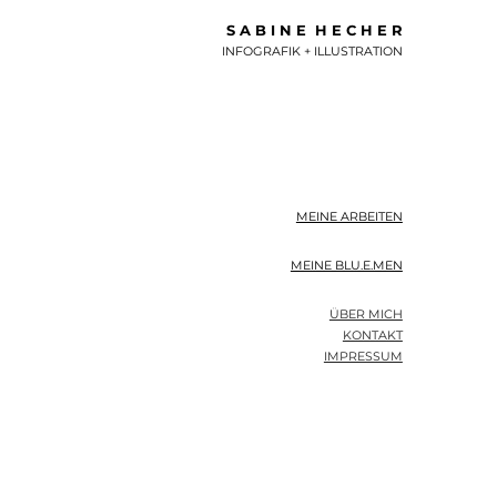
S A B I N E  H E C H E R
INFOGRAFIK + ILLUSTRATION
MEINE ARBEITEN
MEINE BLU.E.MEN
ÜBER MICH
KONTAKT
IMPRESSUM