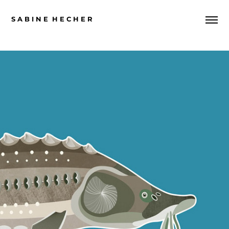
S A B I N E  H E C H E R
DONAUSCHWÄBISCHES ZENTRALMUSEUM